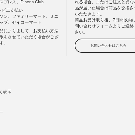
く表示
ー